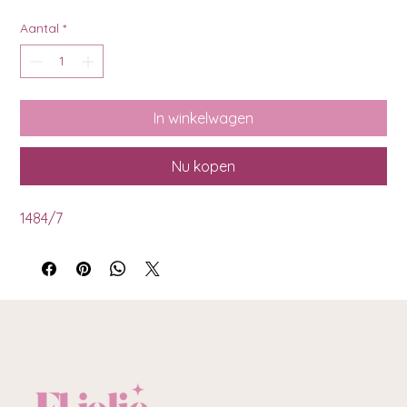
Aantal
*
In winkelwagen
Nu kopen
1484/7