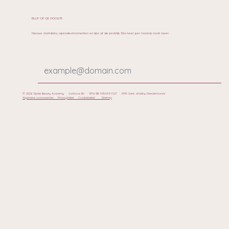
BLIJF OP DE HOOGTE
Nieuwe startdata, opendeurmomenten en tips uit de praktijk. Eén keer per maand, nooit meer.
© 2026 Eljolie Beauty Academy · Vanhove BV · BTW BE 0454.597.527 · RPR Gent, afdeling Dendermonde
Algemene voorwaarden
Privacybeleid
Cookiebeleid
Sitemap