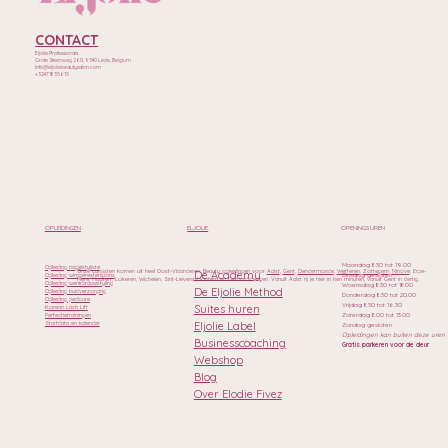
CONTACT
Eljolie Professionals
Grote Steenweg 260, 9340 Lede, Belgium
Info@eljoliebeautysalon.com
+32471835615
ELJOLIE
OPLEIDINGEN
OPENINGSUREN
Maandag 8.30 tot 19.00
Opleiding nagelstyliste
Onze cursisten komen uit heel Oost-Vlaanderen. Beauty opleidingen voor
Aalst
,
Gent
,
Dendermonde
,
Wetteren
,
Zottegem
,
Ninove
, Erpe-
De Academy
Dinsdag gesloten
Opleiding wimperextensions
Mere, Haaltert, Lokeren, Wichelen, Sint-Lievens-Houtem en Geraardsbergen. Vanuit Aalst rij je hier in tien minuten, vanuit Gent in dertig.
Opleiding wenkbrauwstyling
Woensdag 8.30 tot 18.00
De Eljolie Method
Opleiding huidverzorging
Donderdag 8.30 tot 20.00
Opleiding pedicure
Vrijdag 8.30 tot 16.30
Suites huren
Korean Lash Lift
Zaterdag 8.00 tot 13.00
Perfectietrainingen
Eljolie Label
Startdata en kalender
Zondag gesloten
Opleidingen kan buiten deze uren
Businesscoaching
Gratis parkeren voor de deur
Webshop
Blog
Over Elodie Fivez