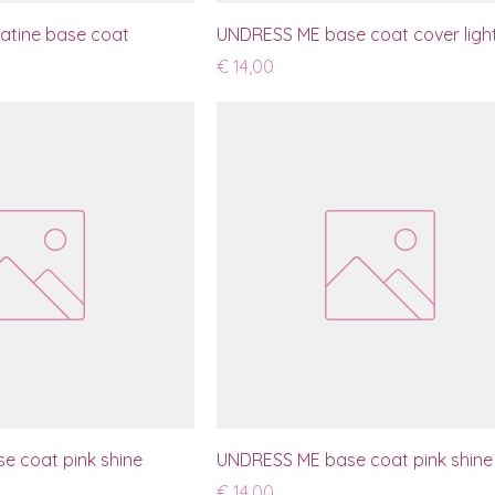
atine base coat
UNDRESS ME base coat cover light
Prijs
€ 14,00
e coat pink shine
UNDRESS ME base coat pink shine
Prijs
€ 14,00