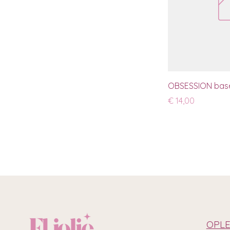
OBSESSION base 
Prijs
€ 14,00
OPLE