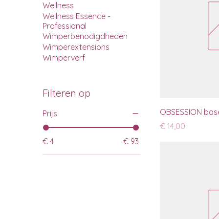
Wellness
Wellness Essence -
Professional
Wimperbenodigdheden
Wimperextensions
Wimperverf
Filteren op
OBSESSION base 
Prijs
Prijs
€ 14,00
€ 4
€ 93