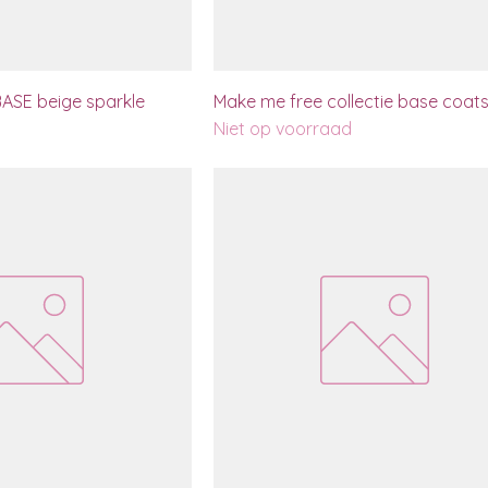
SE beige sparkle
Make me free collectie base coat
Niet op voorraad