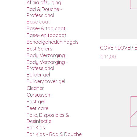
Afinia afzuiging
Bad & Douche -
Professional
Base coat
Base- & top coat
Base- en topcoat
Benodigdheden nagels
COVER LOVER BA
Best Sellers
Body Verzorging
Prijs
€ 14,00
Body Verzorging -
Professional
Builder gel
Builder/cover gel
Cleaner
Cursussen
Fast gel
Feet care
Folie, Disposibles &
Desinfectie
For Kids
For Kids - Bad & Douche