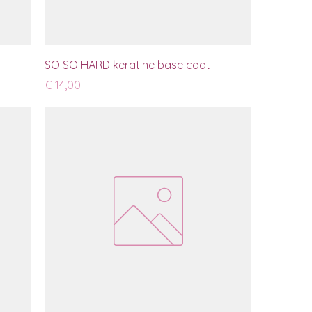
s
SO SO HARD keratine base coat
Prijs
€ 14,00