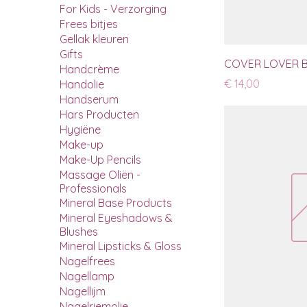
For Kids - Verzorging
Frees bitjes
Gellak kleuren
Gifts
COVER LOVER BA
Handcrème
Prijs
€ 14,00
Handolie
Handserum
Hars Producten
Hygiëne
Make-up
Make-Up Pencils
Massage Oliën -
Professionals
Mineral Base Products
Mineral Eyeshadows &
Blushes
Mineral Lipsticks & Gloss
Nagelfrees
Nagellamp
Nagellijm
Nagelriemolie