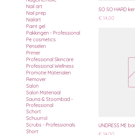
Nail art
SO SO HARD ker
Nail prep
Prijs
€ 14,00
Nailart
Paint gel
Pakkingen - Professional
Pe cosmetics
Penselen
Primer
Professional Skincare
Professional Wellness
Promotie Materialen
Remover
Salon
Salon Materiaal
Sauna & Stoombad -
Professional
Schort
Schuurrol
Scrubs - Professionals
UNDRESS ME bas
Short
Prijs
€ 14,00