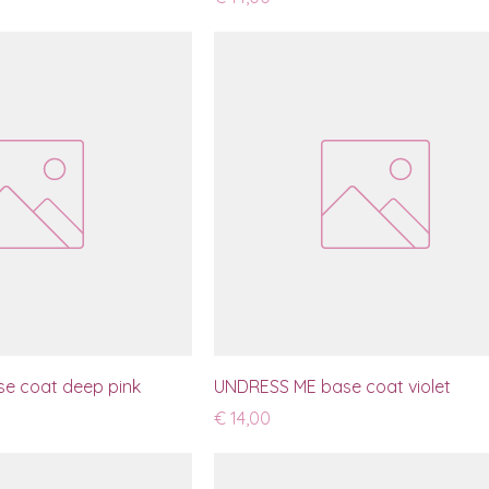
e coat deep pink
UNDRESS ME base coat violet
Prijs
€ 14,00