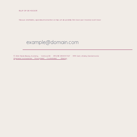
BLIJF OP DE HOOGTE
Nieuwe startdata, opendeurmomenten en tips uit de praktijk. Eén keer per maand, nooit meer.
© 2026 Eljolie Beauty Academy · Vanhove BV · BTW BE 0454.597.527 · RPR Gent, afdeling Dendermonde
Algemene voorwaarden
Privacybeleid
Cookiebeleid
Sitemap