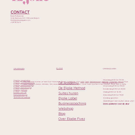
CONTACT
Eljolie Professionals
Grote Steenweg 260, 9340 Lede, Belgium
Info@eljoliebeautysalon.com
+32471835615
ELJOLIE
OPLEIDINGEN
OPENINGSUREN
Maandag 8.30 tot 19.00
Opleiding nagelstyliste
Onze cursisten komen uit heel Oost-Vlaanderen. Beauty opleidingen voor
Aalst
,
Gent
,
Dendermonde
,
Wetteren
,
Zottegem
,
Ninove
, Erpe-
De Academy
Dinsdag gesloten
Opleiding wimperextensions
Mere, Haaltert, Lokeren, Wichelen, Sint-Lievens-Houtem en Geraardsbergen. Vanuit Aalst rij je hier in tien minuten, vanuit Gent in dertig.
Opleiding wenkbrauwstyling
Woensdag 8.30 tot 18.00
De Eljolie Method
Opleiding huidverzorging
Donderdag 8.30 tot 20.00
Opleiding pedicure
Vrijdag 8.30 tot 16.30
Suites huren
Korean Lash Lift
Zaterdag 8.00 tot 13.00
Perfectietrainingen
Eljolie Label
Startdata en kalender
Zondag gesloten
Opleidingen kan buiten deze uren
Businesscoaching
Gratis parkeren voor de deur
Webshop
Blog
Over Elodie Fivez