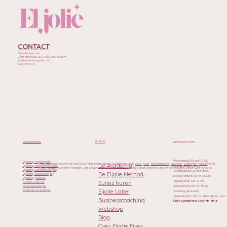
CONTACT
Eljolie Professionals
Grote Steenweg 260, 9340 Lede, Belgium
Info@eljoliebeautysalon.com
+32471835615
ELJOLIE
OPLEIDINGEN
OPENINGSUREN
Maandag 8.30 tot 19.00
Opleiding nagelstyliste
Onze cursisten komen uit heel Oost-Vlaanderen. Beauty opleidingen voor
Aalst
,
Gent
,
Dendermonde
,
Wetteren
,
Zottegem
,
Ninove
, Erpe-
De Academy
Dinsdag gesloten
Opleiding wimperextensions
Mere, Haaltert, Lokeren, Wichelen, Sint-Lievens-Houtem en Geraardsbergen. Vanuit Aalst rij je hier in tien minuten, vanuit Gent in dertig.
Opleiding wenkbrauwstyling
Woensdag 8.30 tot 18.00
De Eljolie Method
Opleiding huidverzorging
Donderdag 8.30 tot 20.00
Opleiding pedicure
Vrijdag 8.30 tot 16.30
Suites huren
Korean Lash Lift
Zaterdag 8.00 tot 13.00
Perfectietrainingen
Eljolie Label
Startdata en kalender
Zondag gesloten
Opleidingen kan buiten deze uren
Businesscoaching
Gratis parkeren voor de deur
Webshop
Blog
Over Elodie Fivez