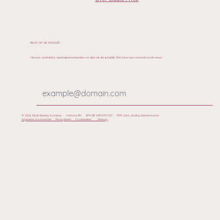
BLIJF OP DE HOOGTE
Nieuwe startdata, opendeurmomenten en tips uit de praktijk. Eén keer per maand, nooit meer.
© 2026 Eljolie Beauty Academy · Vanhove BV · BTW BE 0454.597.527 · RPR Gent, afdeling Dendermonde
Algemene voorwaarden
Privacybeleid
Cookiebeleid
Sitemap