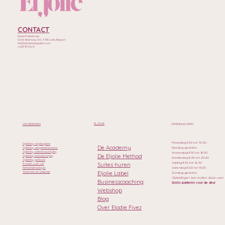
CONTACT
Eljolie Professionals
Grote Steenweg 260, 9340 Lede, Belgium
Info@eljoliebeautysalon.com
+32471835615
ELJOLIE
OPLEIDINGEN
OPENINGSUREN
Maandag 8.30 tot 19.00
Opleiding nagelstyliste
De Academy
Dinsdag gesloten
Opleiding wimperextensions
Opleiding wenkbrauwstyling
Woensdag 8.30 tot 18.00
De Eljolie Method
Opleiding huidverzorging
Donderdag 8.30 tot 20.00
Opleiding pedicure
Vrijdag 8.30 tot 16.30
Suites huren
Korean Lash Lift
Zaterdag 8.00 tot 13.00
Perfectietrainingen
Eljolie Label
Startdata en kalender
Zondag gesloten
Opleidingen kan buiten deze uren
Businesscoaching
Gratis parkeren voor de deur
Webshop
Blog
Over Elodie Fivez