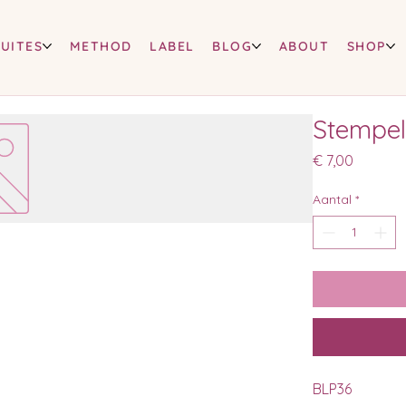
SUITES
METHOD
LABEL
BLOG
ABOUT
SHOP
Stempel
Prijs
€ 7,00
Aantal
*
BLP36