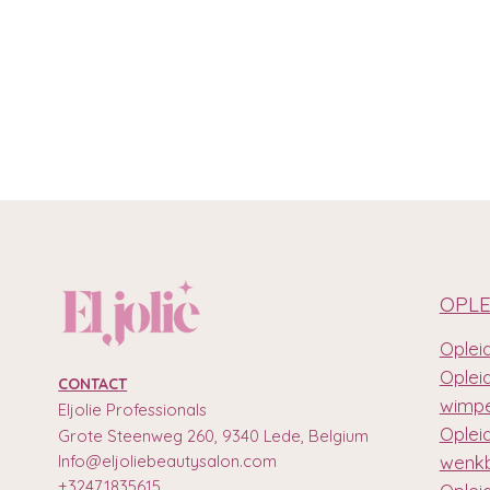
OPLE
Opleid
Oplei
CONTACT
wimpe
Eljolie Professionals
Oplei
Grote Steenweg 260, 9340 Lede, Belgium
Info@eljoliebeautysalon.com
wenkb
+32471835615