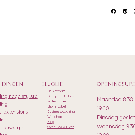
IDINGEN
ELJOLIE
OPENINGSUR
De Academy
ing nagelstyliste
De Eljolie Method
Maandag 8.30 
Suites huren
ding
Eljolie Label
19.00
rextensions
Businesscoaching
Dinsdag geslo
Webshop
ding
Blog
Woensdag 8.30
rauwstyling
Over Elodie Fivez