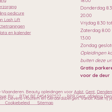
18.00
ding
erzorging
Donderdag 8.3
ding pedicure
20.00
n Lash Lift
Vrijdag 8.30 to
tietrainingen
Zaterdag 8.00 
data en kalender
13.00
Zondag geslo
Opleidingen k
buiten deze u
Gratis parker
voor de deur
t-Vlaanderen. Beauty opleidingen voor
Aalst
,
Gent
,
Dende
hove BV · BTW BE 0454.597.527 · RPR Gent, afdeling D
int-Lievens-Houtem en Geraardsbergen. Vanuit Aalst rij je h
eid
Cookiebeleid
Sitemap