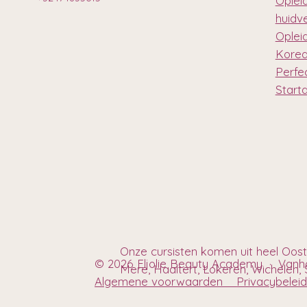
Oplei
huidv
Oplei
Korea
Perfec
Start
Onze cursisten komen uit heel Oos
© 2026 Eljolie Beauty Academy · Van
Mere, Haaltert, Lokeren, Wichelen, S
Algemene voorwaarden
Privacybel