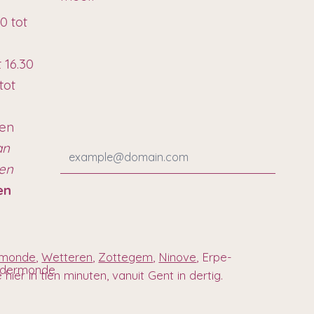
0 tot
t 16.30
tot
ten
an
ren
en
rmonde
,
Wetteren
,
Zottegem
,
Ninove
, Erpe-
endermonde
ier in tien minuten, vanuit Gent in dertig.