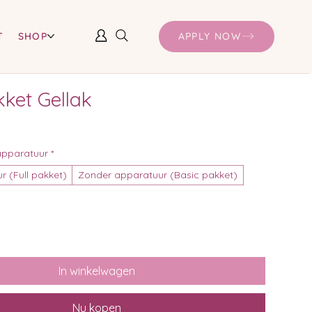
T
SHOP
APPLY NOW
kket Gellak
apparatuur
*
r (Full pakket)
Zonder apparatuur (Basic pakket)
In winkelwagen
Nu kopen