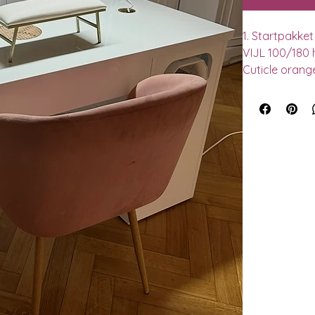
1. Startpakke
VIJL 100/180 
Cuticle orang
Cuticle Pro P
Zilveren nage
Manicure bors
Celstofdeppe
Gel Penseel O
Nail art pens
Standard Nail
Delicato Prim
Detergente C
Nagelriemolie 
Handcrème (ge
Expert Base 1
Kleur: Brief 
Mineral Top 1