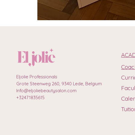
ACA
Coac
Eljolie Professionals
Curr
Grote Steenweg 260, 9340 Lede, Belgium
Facu
Info@eljoliebeautysalon.com
+32471835615
Cale
Tuiti