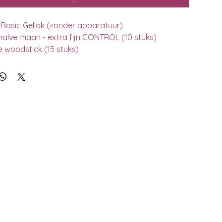
t Basic Gellak (zonder apparatuur)
halve maan - extra fijn CONTROL (10 stuks)
e woodstick (15 stuks)
usher Holo
lriemschaar
tel
rs
vale N°5
eel N°O 11mm of 7mm
 Prep
er
leaner
(geur naar keuze) klein
ur naar keuze) klein
096
Tease 1580 (Burgundy) (mag ook andere kleur zijn)
335