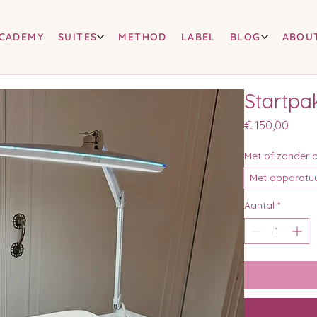
CADEMY
SUITES
METHOD
LABEL
BLOG
ABOU
Startpa
Prijs
€ 150,00
Met of zonder 
Met apparatuu
Aantal
*