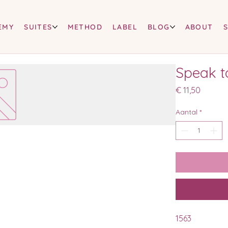
EMY
SUITES
METHOD
LABEL
BLOG
ABOUT
Speak t
Prijs
€ 11,50
Aantal
*
1563