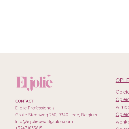
OPLE
Opleid
Oplei
CONTACT
wimpe
Eljolie Professionals
Oplei
Grote Steenweg 260, 9340 Lede, Belgium
Info@eljoliebeautysalon.com
wenkb
+32471835615