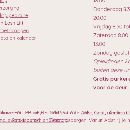
18.00
ding
erzorging
Donderdag 8.3
ding pedicure
20.00
n Lash Lift
Vrijdag 8.30 to
tietrainingen
Zaterdag 8.00 
data en kalender
13.00
Zondag geslo
Opleidingen k
buiten deze u
Gratis parker
voor de deur
anhove BV · BTW BE 0454.597.527 · RPR Gent, afdeling
Vlaanderen. Beauty opleidingen voor
Aalst
,
Gent
,
Denderm
t-Lievens-Houtem en Geraardsbergen. Vanuit Aalst rij je hie
eleid
Cookiebeleid
Sitemap