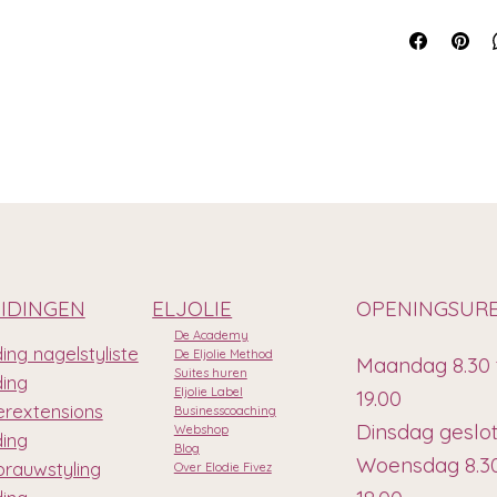
IDINGEN
ELJOLIE
OPENINGSUR
De Academy
ing nagelstyliste
De Eljolie Method
Maandag 8.30 
Suites huren
ding
Eljolie Label
19.00
rextensions
Businesscoaching
Dinsdag geslo
Webshop
ding
Blog
Woensdag 8.30
rauwstyling
Over Elodie Fivez