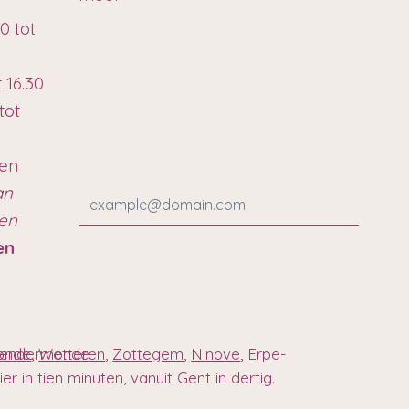
0 tot
t 16.30
tot
ten
an
ren
en
 Dendermonde
onde
,
Wetteren
,
Zottegem
,
Ninove
, Erpe-
r in tien minuten, vanuit Gent in dertig.