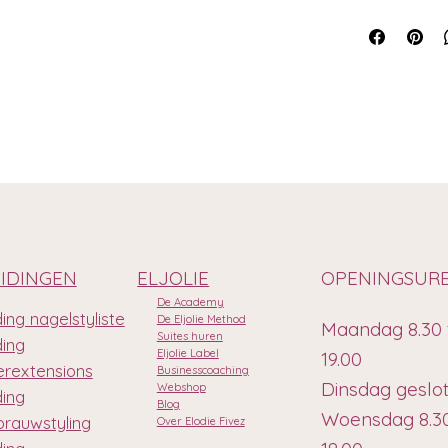
IDINGEN
ELJOLIE
OPENINGSUR
De Academy
ing nagelstyliste
De Eljolie Method
Maandag 8.30 
Suites huren
ding
Eljolie Label
19.00
rextensions
Businesscoaching
Dinsdag geslo
Webshop
ding
Blog
Woensdag 8.30
rauwstyling
Over Elodie Fivez