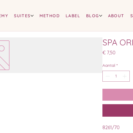
EMY
SUITES
METHOD
LABEL
BLOG
ABOUT
SPA OR
Prijs
€ 7,50
Aantal
*
8261/70