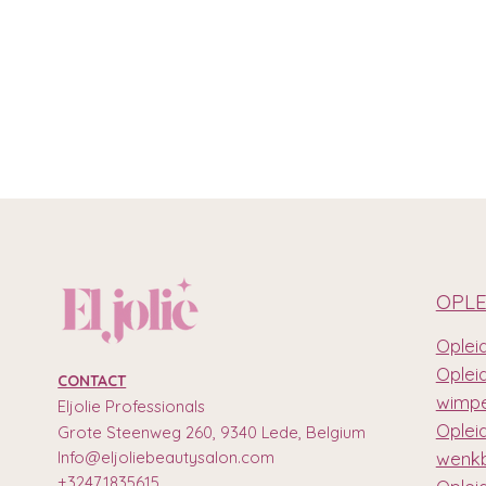
OPLE
Opleid
Oplei
CONTACT
wimpe
Eljolie Professionals
Oplei
Grote Steenweg 260, 9340 Lede, Belgium
Info@eljoliebeautysalon.com
wenkb
+32471835615