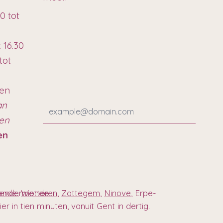
0 tot
t 16.30
tot
ten
an
ren
en
 Dendermonde
onde
,
Wetteren
,
Zottegem
,
Ninove
, Erpe-
r in tien minuten, vanuit Gent in dertig.