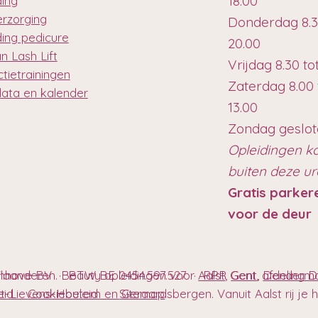
18.00
ding
erzorging
Donderdag 8.3
ding pedicure
20.00
n Lash Lift
Vrijdag 8.30 to
tietrainingen
Zaterdag 8.00 
data en kalender
13.00
Zondag geslo
Opleidingen k
buiten deze u
Gratis parker
voor de deur
anhove BV · BTW BE 0454.597.527 · RPR Gent, afdeling
Vlaanderen. Beauty opleidingen voor
Aalst
,
Gent
,
Denderm
t-Lievens-Houtem en Geraardsbergen. Vanuit Aalst rij je hie
eleid
Cookiebeleid
Sitemap