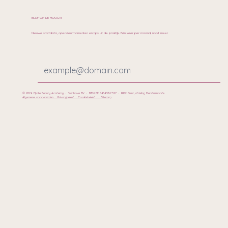
BLIJF OP DE HOOGTE
Nieuwe startdata, opendeurmomenten en tips uit de praktijk. Eén keer per maand, nooit meer.
© 2026 Eljolie Beauty Academy · Vanhove BV · BTW BE 0454.597.527 · RPR Gent, afdeling Dendermonde
Algemene voorwaarden
Privacybeleid
Cookiebeleid
Sitemap