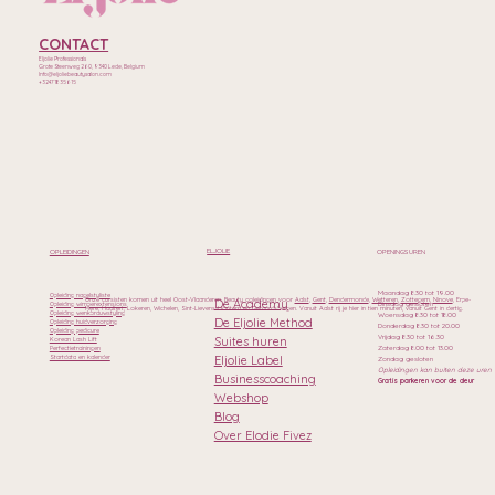
CONTACT
Eljolie Professionals
Grote Steenweg 260, 9340 Lede, Belgium
Info@eljoliebeautysalon.com
+32471835615
ELJOLIE
OPLEIDINGEN
OPENINGSUREN
Maandag 8.30 tot 19.00
Opleiding nagelstyliste
Onze cursisten komen uit heel Oost-Vlaanderen. Beauty opleidingen voor
Aalst
,
Gent
,
Dendermonde
,
Wetteren
,
Zottegem
,
Ninove
, Erpe-
De Academy
Dinsdag gesloten
Opleiding wimperextensions
Mere, Haaltert, Lokeren, Wichelen, Sint-Lievens-Houtem en Geraardsbergen. Vanuit Aalst rij je hier in tien minuten, vanuit Gent in dertig.
Opleiding wenkbrauwstyling
Woensdag 8.30 tot 18.00
De Eljolie Method
Opleiding huidverzorging
Donderdag 8.30 tot 20.00
Opleiding pedicure
Vrijdag 8.30 tot 16.30
Suites huren
Korean Lash Lift
Zaterdag 8.00 tot 13.00
Perfectietrainingen
Eljolie Label
Startdata en kalender
Zondag gesloten
Opleidingen kan buiten deze uren
Businesscoaching
Gratis parkeren voor de deur
Webshop
Blog
Over Elodie Fivez