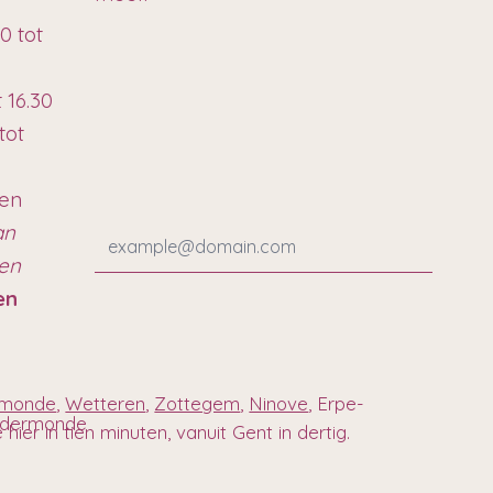
0 tot
t 16.30
tot
ten
an
ren
en
rmonde
,
Wetteren
,
Zottegem
,
Ninove
, Erpe-
endermonde
ier in tien minuten, vanuit Gent in dertig.