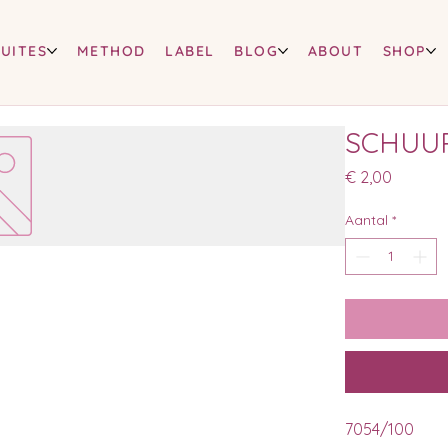
SUITES
METHOD
LABEL
BLOG
ABOUT
SHOP
SCHUUR
Prijs
€ 2,00
Aantal
*
7054/100