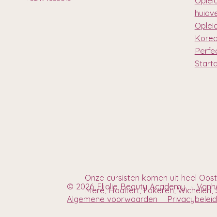
Oplei
huidv
Oplei
Korea
Perfec
Start
Onze cursisten komen uit heel Oos
© 2026 Eljolie Beauty Academy · Van
Mere, Haaltert, Lokeren, Wichelen, S
Algemene voorwaarden
Privacybel