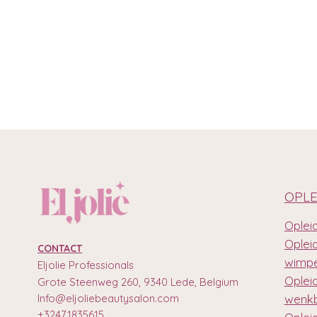
OPLE
Opleid
Oplei
CONTACT
wimpe
Eljolie Professionals
Oplei
Grote Steenweg 260, 9340 Lede, Belgium
Info@eljoliebeautysalon.com
wenkb
+32471835615