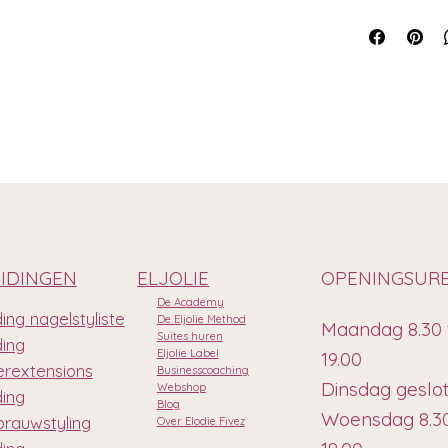
IDINGEN
ELJOLIE
OPENINGSUR
De Academy
ing nagelstyliste
De Eljolie Method
Maandag 8.30 
Suites huren
ding
Eljolie Label
19.00
rextensions
Businesscoaching
Dinsdag geslo
Webshop
ding
Blog
Woensdag 8.30
rauwstyling
Over Elodie Fivez