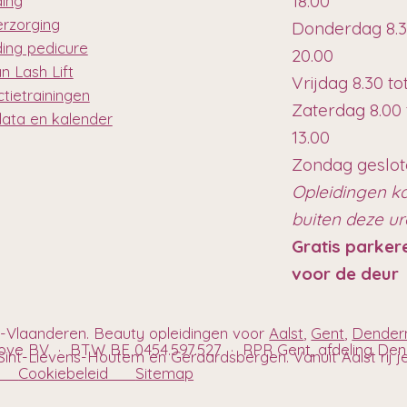
18.00
ding
erzorging
Donderdag 8.3
ding pedicure
20.00
n Lash Lift
Vrijdag 8.30 to
tietrainingen
Zaterdag 8.00 
data en kalender
13.00
Zondag geslo
Opleidingen k
buiten deze u
Gratis parker
voor de deur
t-Vlaanderen. Beauty opleidingen voor
Aalst
,
Gent
,
Dende
hove BV · BTW BE 0454.597.527 · RPR Gent, afdeling D
int-Lievens-Houtem en Geraardsbergen. Vanuit Aalst rij je h
eid
Cookiebeleid
Sitemap