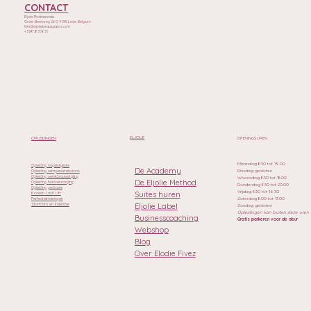
CONTACT
Eljolie Professionals
Grote Steenweg 260, 9340 Lede, Belgium
Info@eljoliebeautysalon.com
+32471835615
ELJOLIE
OPLEIDINGEN
OPENINGSUREN
Maandag 8.30 tot 19.00
Opleiding nagelstyliste
De Academy
Dinsdag gesloten
Opleiding wimperextensions
Opleiding wenkbrauwstyling
Woensdag 8.30 tot 18.00
De Eljolie Method
Opleiding huidverzorging
Donderdag 8.30 tot 20.00
Opleiding pedicure
Vrijdag 8.30 tot 16.30
Suites huren
Korean Lash Lift
Zaterdag 8.00 tot 13.00
Perfectietrainingen
Eljolie Label
Startdata en kalender
Zondag gesloten
Opleidingen kan buiten deze uren
Businesscoaching
Gratis parkeren voor de deur
Webshop
Blog
Over Elodie Fivez