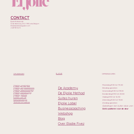
CONTACT
Eljolie Professionals
Grote Steenweg 260, 9340 Lede, Belgium
Info@eljoliebeautysalon.com
+32471835615
ELJOLIE
OPLEIDINGEN
OPENINGSUREN
Maandag 8.30 tot 19.00
Opleiding nagelstyliste
De Academy
Dinsdag gesloten
Opleiding wimperextensions
Opleiding wenkbrauwstyling
Woensdag 8.30 tot 18.00
De Eljolie Method
Opleiding huidverzorging
Donderdag 8.30 tot 20.00
Opleiding pedicure
Vrijdag 8.30 tot 16.30
Suites huren
Korean Lash Lift
Zaterdag 8.00 tot 13.00
Perfectietrainingen
Eljolie Label
Startdata en kalender
Zondag gesloten
Opleidingen kan buiten deze uren
Businesscoaching
Gratis parkeren voor de deur
Webshop
Blog
Over Elodie Fivez