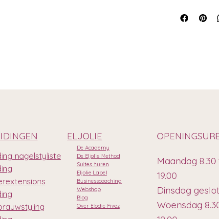
IDINGEN
ELJOLIE
OPENINGSUR
De Academy
ing nagelstyliste
De Eljolie Method
Maandag 8.30 
Suites huren
ding
Eljolie Label
19.00
rextensions
Businesscoaching
Dinsdag geslo
Webshop
ding
Blog
Woensdag 8.30
rauwstyling
Over Elodie Fivez