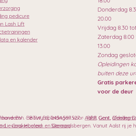
18.00
ding
erzorging
Donderdag 8.3
ding pedicure
20.00
n Lash Lift
Vrijdag 8.30 to
tietrainingen
Zaterdag 8.00 
data en kalender
13.00
Zondag geslo
Opleidingen k
buiten deze u
Gratis parker
voor de deur
anhove BV · BTW BE 0454.597.527 · RPR Gent, afdeling
Vlaanderen. Beauty opleidingen voor
Aalst
,
Gent
,
Denderm
t-Lievens-Houtem en Geraardsbergen. Vanuit Aalst rij je hie
eleid
Cookiebeleid
Sitemap