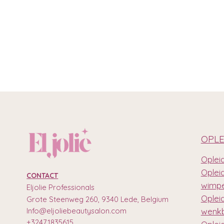
OPLE
Opleid
Oplei
CONTACT
wimpe
Eljolie Professionals
Oplei
Grote Steenweg 260, 9340 Lede, Belgium
Info@eljoliebeautysalon.com
wenkb
+32471835615