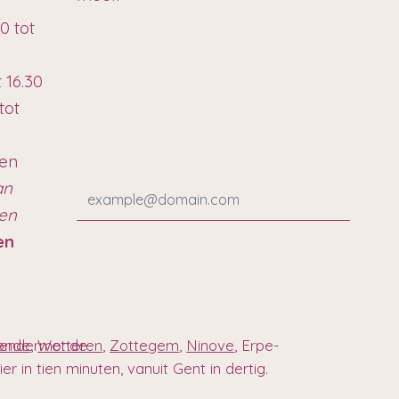
0 tot
t 16.30
tot
ten
an
ren
en
 Dendermonde
onde
,
Wetteren
,
Zottegem
,
Ninove
, Erpe-
r in tien minuten, vanuit Gent in dertig.