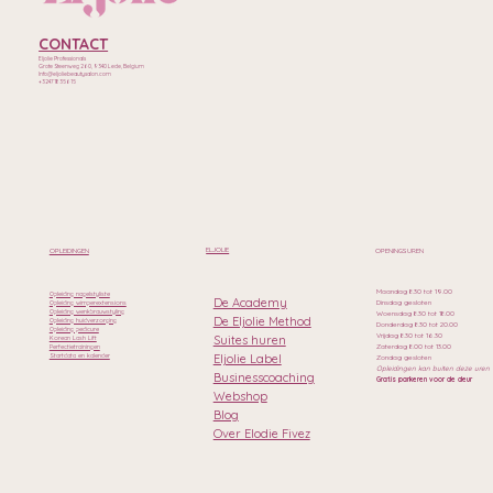
CONTACT
Eljolie Professionals
Grote Steenweg 260, 9340 Lede, Belgium
Info@eljoliebeautysalon.com
+32471835615
ELJOLIE
OPLEIDINGEN
OPENINGSUREN
Maandag 8.30 tot 19.00
Opleiding nagelstyliste
De Academy
Dinsdag gesloten
Opleiding wimperextensions
Opleiding wenkbrauwstyling
Woensdag 8.30 tot 18.00
De Eljolie Method
Opleiding huidverzorging
Donderdag 8.30 tot 20.00
Opleiding pedicure
Vrijdag 8.30 tot 16.30
Suites huren
Korean Lash Lift
Zaterdag 8.00 tot 13.00
Perfectietrainingen
Eljolie Label
Startdata en kalender
Zondag gesloten
Opleidingen kan buiten deze uren
Businesscoaching
Gratis parkeren voor de deur
Webshop
Blog
Over Elodie Fivez