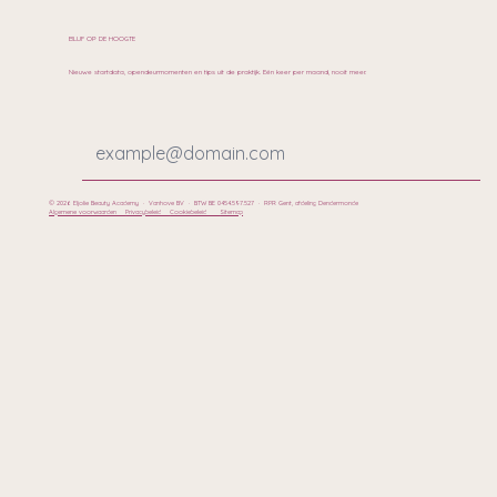
BLIJF OP DE HOOGTE
Nieuwe startdata, opendeurmomenten en tips uit de praktijk. Eén keer per maand, nooit meer.
© 2026 Eljolie Beauty Academy · Vanhove BV · BTW BE 0454.597.527 · RPR Gent, afdeling Dendermonde
Algemene voorwaarden
Privacybeleid
Cookiebeleid
Sitemap