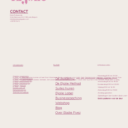
CONTACT
Eljolie Professionals
Grote Steenweg 260, 9340 Lede, Belgium
Info@eljoliebeautysalon.com
+32471835615
ELJOLIE
OPLEIDINGEN
OPENINGSUREN
Maandag 8.30 tot 19.00
Opleiding nagelstyliste
Onze cursisten komen uit heel Oost-Vlaanderen. Beauty opleidingen voor
Aalst
,
Gent
,
Dendermonde
,
Wetteren
,
Zottegem
,
Ninove
, Erpe-
De Academy
Dinsdag gesloten
Opleiding wimperextensions
Mere, Haaltert, Lokeren, Wichelen, Sint-Lievens-Houtem en Geraardsbergen. Vanuit Aalst rij je hier in tien minuten, vanuit Gent in dertig.
Opleiding wenkbrauwstyling
Woensdag 8.30 tot 18.00
De Eljolie Method
Opleiding huidverzorging
Donderdag 8.30 tot 20.00
Opleiding pedicure
Vrijdag 8.30 tot 16.30
Suites huren
Korean Lash Lift
Zaterdag 8.00 tot 13.00
Perfectietrainingen
Eljolie Label
Startdata en kalender
Zondag gesloten
Opleidingen kan buiten deze uren
Businesscoaching
Gratis parkeren voor de deur
Webshop
Blog
Over Elodie Fivez