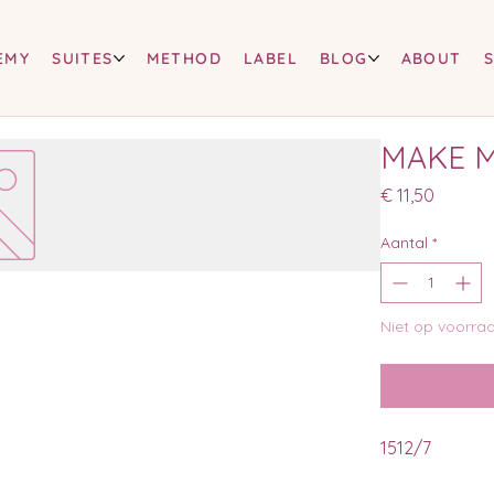
EMY
SUITES
METHOD
LABEL
BLOG
ABOUT
MAKE 
Prijs
€ 11,50
Aantal
*
Niet op voorra
1512/7