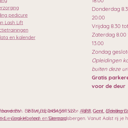
18.00
ding
erzorging
Donderdag 8.3
ding pedicure
20.00
n Lash Lift
Vrijdag 8.30 to
tietrainingen
Zaterdag 8.00 
data en kalender
13.00
Zondag geslo
Opleidingen k
buiten deze u
Gratis parker
voor de deur
anhove BV · BTW BE 0454.597.527 · RPR Gent, afdeling
Vlaanderen. Beauty opleidingen voor
Aalst
,
Gent
,
Denderm
t-Lievens-Houtem en Geraardsbergen. Vanuit Aalst rij je hie
eleid
Cookiebeleid
Sitemap