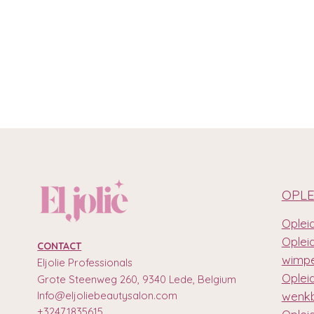
OPLE
Opleid
Oplei
CONTACT
wimpe
Eljolie Professionals
Oplei
Grote Steenweg 260, 9340 Lede, Belgium
Info@eljoliebeautysalon.com
wenkb
+32471835615