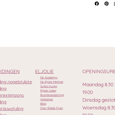
IDINGEN
ELJOLIE
OPENINGSUR
De Academy
ing nagelstyliste
De Eljolie Method
Maandag 8.30 
Suites huren
ding
Eljolie Label
19.00
rextensions
Businesscoaching
Dinsdag geslo
Webshop
ding
Blog
Woensdag 8.30
rauwstyling
Over Elodie Fivez