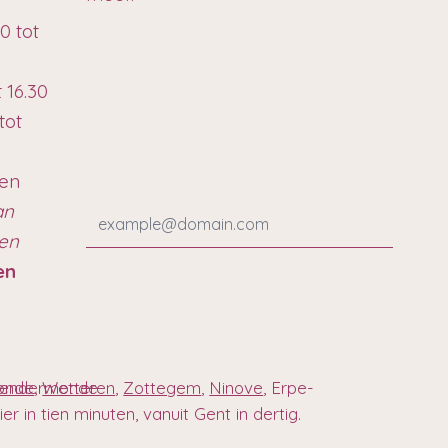
0 tot
t 16.30
tot
ten
an
ren
en
 Dendermonde
onde
,
Wetteren
,
Zottegem
,
Ninove
, Erpe-
r in tien minuten, vanuit Gent in dertig.