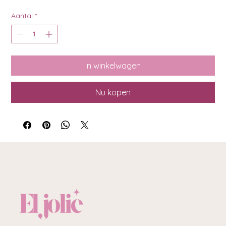
Aantal
*
In winkelwagen
Nu kopen