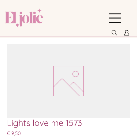
Lights love me 1573
Prijs
€ 9,50