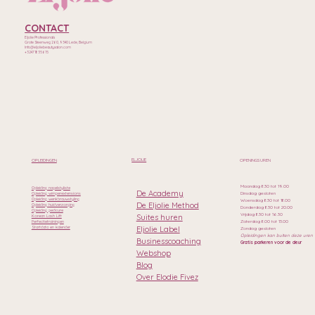
CONTACT
Eljolie Professionals
Grote Steenweg 260, 9340 Lede, Belgium
Info@eljoliebeautysalon.com
+32471835615
ELJOLIE
OPLEIDINGEN
OPENINGSUREN
Maandag 8.30 tot 19.00
Opleiding nagelstyliste
De Academy
Dinsdag gesloten
Opleiding wimperextensions
Opleiding wenkbrauwstyling
Woensdag 8.30 tot 18.00
De Eljolie Method
Opleiding huidverzorging
Donderdag 8.30 tot 20.00
Opleiding pedicure
Vrijdag 8.30 tot 16.30
Suites huren
Korean Lash Lift
Zaterdag 8.00 tot 13.00
Perfectietrainingen
Eljolie Label
Startdata en kalender
Zondag gesloten
Opleidingen kan buiten deze uren
Businesscoaching
Gratis parkeren voor de deur
Webshop
Blog
Over Elodie Fivez