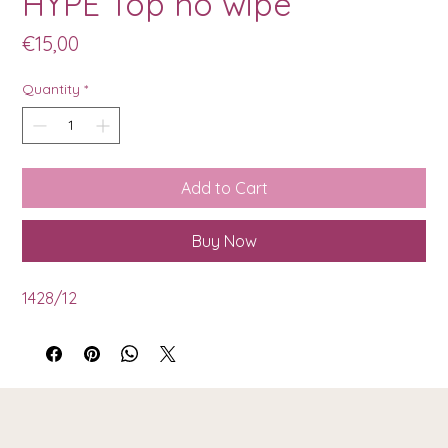
HYPE Top no wipe
Price
€15,00
Quantity
*
Add to Cart
Buy Now
1428/12