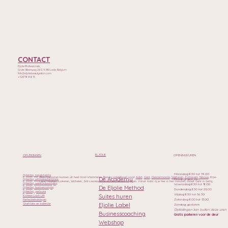
CONTACT
Eljolie Professionals
Grote Steenweg 260, 9340 Lede, Belgium
Info@eljoliebeautysalon.com
+32471835615
ELJOLIE
OPLEIDINGEN
OPENINGSUREN
Maandag 8.30 tot 19.00
Opleiding nagelstyliste
Onze cursisten komen uit heel Oost-Vlaanderen. Beauty opleidingen voor
Aalst
,
Gent
,
Dendermonde
,
Wetteren
,
Zottegem
,
Ninove
, Erpe-
De Academy
Dinsdag gesloten
Opleiding wimperextensions
Mere, Haaltert, Lokeren, Wichelen, Sint-Lievens-Houtem en Geraardsbergen. Vanuit Aalst rij je hier in tien minuten, vanuit Gent in dertig.
Opleiding wenkbrauwstyling
Woensdag 8.30 tot 18.00
De Eljolie Method
Opleiding huidverzorging
Donderdag 8.30 tot 20.00
Opleiding pedicure
Vrijdag 8.30 tot 16.30
Suites huren
Korean Lash Lift
Zaterdag 8.00 tot 13.00
Perfectietrainingen
Eljolie Label
Startdata en kalender
Zondag gesloten
Opleidingen kan buiten deze uren
Businesscoaching
Gratis parkeren voor de deur
Webshop