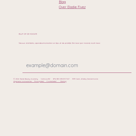
Blog
Over Elodie Fivez
BLIJF OP DE HOOGTE
Nieuwe startdata, opendeurmomenten en tips uit de praktijk. Eén keer per maand, nooit meer.
© 2026 Eljolie Beauty Academy · Vanhove BV · BTW BE 0454.597.527 · RPR Gent, afdeling Dendermonde
Algemene voorwaarden
Privacybeleid
Cookiebeleid
Sitemap