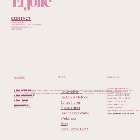
CONTACT
Eljolie Professionals
Grote Steenweg 260, 9340 Lede, Belgium
Info@eljoliebeautysalon.com
+32471835615
ELJOLIE
OPLEIDINGEN
OPENINGSUREN
Maandag 8.30 tot 19.00
Opleiding nagelstyliste
Onze cursisten komen uit heel Oost-Vlaanderen. Beauty opleidingen voor
Aalst
,
Gent
,
Dendermonde
,
Wetteren
,
Zottegem
,
Ninove
, Erpe-
De Academy
Dinsdag gesloten
Opleiding wimperextensions
Mere, Haaltert, Lokeren, Wichelen, Sint-Lievens-Houtem en Geraardsbergen. Vanuit Aalst rij je hier in tien minuten, vanuit Gent in dertig.
Opleiding wenkbrauwstyling
Woensdag 8.30 tot 18.00
De Eljolie Method
Opleiding huidverzorging
Donderdag 8.30 tot 20.00
Opleiding pedicure
Vrijdag 8.30 tot 16.30
Suites huren
Korean Lash Lift
Zaterdag 8.00 tot 13.00
Perfectietrainingen
Eljolie Label
Startdata en kalender
Zondag gesloten
Opleidingen kan buiten deze uren
Businesscoaching
Gratis parkeren voor de deur
Webshop
Blog
Over Elodie Fivez