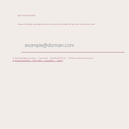
BLIJF OP DE HOOGTE
Nieuwe startdata, opendeurmomenten en tips uit de praktijk. Eén keer per maand, nooit meer.
© 2026 Eljolie Beauty Academy · Vanhove BV · BTW BE 0454.597.527 · RPR Gent, afdeling Dendermonde
Algemene voorwaarden
Privacybeleid
Cookiebeleid
Sitemap