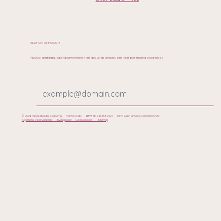
BLIJF OP DE HOOGTE
Nieuwe startdata, opendeurmomenten en tips uit de praktijk. Eén keer per maand, nooit meer.
© 2026 Eljolie Beauty Academy · Vanhove BV · BTW BE 0454.597.527 · RPR Gent, afdeling Dendermonde
Algemene voorwaarden
Privacybeleid
Cookiebeleid
Sitemap