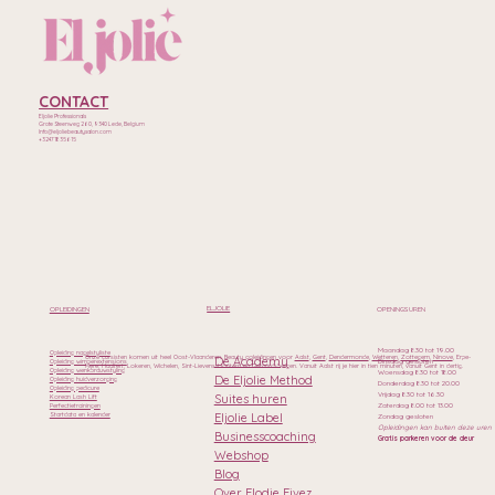
CONTACT
Eljolie Professionals
Grote Steenweg 260, 9340 Lede, Belgium
Info@eljoliebeautysalon.com
+32471835615
ELJOLIE
OPLEIDINGEN
OPENINGSUREN
Maandag 8.30 tot 19.00
Opleiding nagelstyliste
Onze cursisten komen uit heel Oost-Vlaanderen. Beauty opleidingen voor
Aalst
,
Gent
,
Dendermonde
,
Wetteren
,
Zottegem
,
Ninove
, Erpe-
De Academy
Dinsdag gesloten
Opleiding wimperextensions
Mere, Haaltert, Lokeren, Wichelen, Sint-Lievens-Houtem en Geraardsbergen. Vanuit Aalst rij je hier in tien minuten, vanuit Gent in dertig.
Opleiding wenkbrauwstyling
Woensdag 8.30 tot 18.00
De Eljolie Method
Opleiding huidverzorging
Donderdag 8.30 tot 20.00
Opleiding pedicure
Vrijdag 8.30 tot 16.30
Suites huren
Korean Lash Lift
Zaterdag 8.00 tot 13.00
Perfectietrainingen
Eljolie Label
Startdata en kalender
Zondag gesloten
Opleidingen kan buiten deze uren
Businesscoaching
Gratis parkeren voor de deur
Webshop
Blog
Over Elodie Fivez