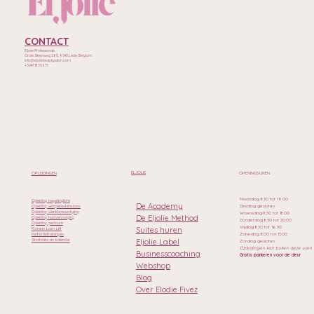
CONTACT
Eljolie Professionals
Grote Steenweg 260, 9340 Lede, Belgium
Info@eljoliebeautysalon.com
+32471835615
ELJOLIE
OPLEIDINGEN
OPENINGSUREN
Maandag 8.30 tot 19.00
Opleiding nagelstyliste
De Academy
Dinsdag gesloten
Opleiding wimperextensions
Opleiding wenkbrauwstyling
Woensdag 8.30 tot 18.00
De Eljolie Method
Opleiding huidverzorging
Donderdag 8.30 tot 20.00
Opleiding pedicure
Vrijdag 8.30 tot 16.30
Suites huren
Korean Lash Lift
Zaterdag 8.00 tot 13.00
Perfectietrainingen
Eljolie Label
Startdata en kalender
Zondag gesloten
Opleidingen kan buiten deze uren
Businesscoaching
Gratis parkeren voor de deur
Webshop
Blog
Over Elodie Fivez