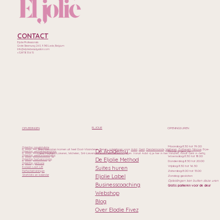
CONTACT
Eljolie Professionals
Grote Steenweg 260, 9340 Lede, Belgium
Info@eljoliebeautysalon.com
+32471835615
ELJOLIE
OPLEIDINGEN
OPENINGSUREN
Maandag 8.30 tot 19.00
Opleiding nagelstyliste
Onze cursisten komen uit heel Oost-Vlaanderen. Beauty opleidingen voor
Aalst
,
Gent
,
Dendermonde
,
Wetteren
,
Zottegem
,
Ninove
, Erpe-
De Academy
Dinsdag gesloten
Opleiding wimperextensions
Mere, Haaltert, Lokeren, Wichelen, Sint-Lievens-Houtem en Geraardsbergen. Vanuit Aalst rij je hier in tien minuten, vanuit Gent in dertig.
Opleiding wenkbrauwstyling
Woensdag 8.30 tot 18.00
De Eljolie Method
Opleiding huidverzorging
Donderdag 8.30 tot 20.00
Opleiding pedicure
Vrijdag 8.30 tot 16.30
Suites huren
Korean Lash Lift
Zaterdag 8.00 tot 13.00
Perfectietrainingen
Eljolie Label
Startdata en kalender
Zondag gesloten
Opleidingen kan buiten deze uren
Businesscoaching
Gratis parkeren voor de deur
Webshop
Blog
Over Elodie Fivez