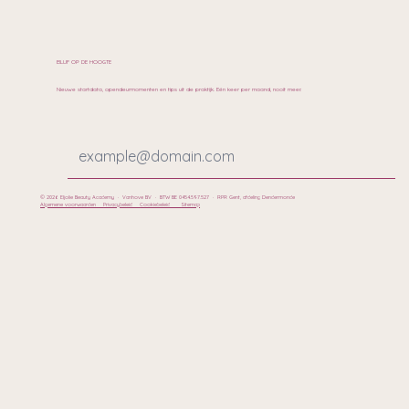
BLIJF OP DE HOOGTE
Nieuwe startdata, opendeurmomenten en tips uit de praktijk. Eén keer per maand, nooit meer.
© 2026 Eljolie Beauty Academy · Vanhove BV · BTW BE 0454.597.527 · RPR Gent, afdeling Dendermonde
Algemene voorwaarden
Privacybeleid
Cookiebeleid
Sitemap