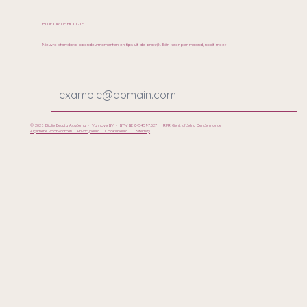
BLIJF OP DE HOOGTE
Nieuwe startdata, opendeurmomenten en tips uit de praktijk. Eén keer per maand, nooit meer.
© 2026 Eljolie Beauty Academy · Vanhove BV · BTW BE 0454.597.527 · RPR Gent, afdeling Dendermonde
Algemene voorwaarden
Privacybeleid
Cookiebeleid
Sitemap