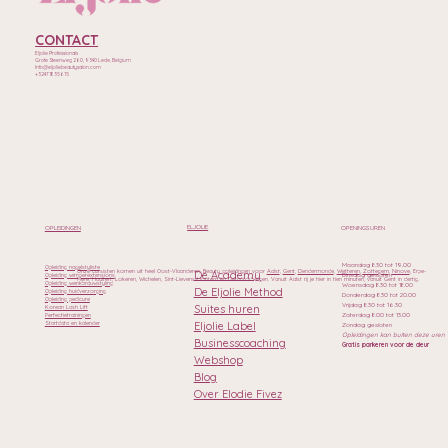
CONTACT
Eljolie Professionals
Grote Steenweg 260, 9340 Lede, Belgium
Info@eljoliebeautysalon.com
+32471835615
ELJOLIE
OPLEIDINGEN
OPENINGSUREN
Maandag 8.30 tot 19.00
Opleiding nagelstyliste
Onze cursisten komen uit heel Oost-Vlaanderen. Beauty opleidingen voor
Aalst
,
Gent
,
Dendermonde
,
Wetteren
,
Zottegem
,
Ninove
, Erpe-
De Academy
Dinsdag gesloten
Opleiding wimperextensions
Mere, Haaltert, Lokeren, Wichelen, Sint-Lievens-Houtem en Geraardsbergen. Vanuit Aalst rij je hier in tien minuten, vanuit Gent in dertig.
Opleiding wenkbrauwstyling
Woensdag 8.30 tot 18.00
De Eljolie Method
Opleiding huidverzorging
Donderdag 8.30 tot 20.00
Opleiding pedicure
Vrijdag 8.30 tot 16.30
Suites huren
Korean Lash Lift
Zaterdag 8.00 tot 13.00
Perfectietrainingen
Eljolie Label
Startdata en kalender
Zondag gesloten
Opleidingen kan buiten deze uren
Businesscoaching
Gratis parkeren voor de deur
Webshop
Blog
Over Elodie Fivez