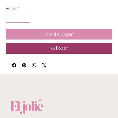
Aantal
*
In winkelwagen
Nu kopen