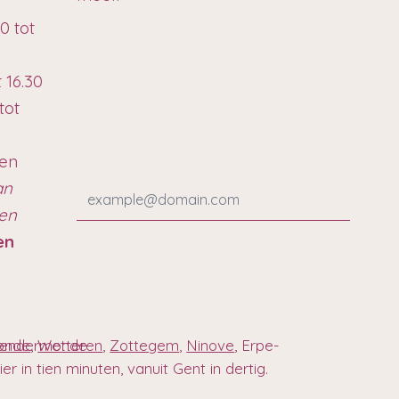
0 tot
t 16.30
tot
ten
an
ren
en
 Dendermonde
onde
,
Wetteren
,
Zottegem
,
Ninove
, Erpe-
r in tien minuten, vanuit Gent in dertig.