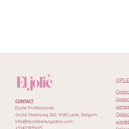
OPLE
Opleid
Oplei
CONTACT
wimpe
Eljolie Professionals
Oplei
Grote Steenweg 260, 9340 Lede, Belgium
Info@eljoliebeautysalon.com
wenkb
+32471835615