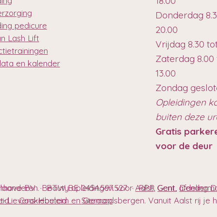
18.00
ding
erzorging
Donderdag 8.3
ding pedicure
20.00
n Lash Lift
Vrijdag 8.30 to
tietrainingen
Zaterdag 8.00 
data en kalender
13.00
Zondag geslo
Opleidingen k
buiten deze u
Gratis parker
voor de deur
anhove BV · BTW BE 0454.597.527 · RPR Gent, afdeling
Vlaanderen. Beauty opleidingen voor
Aalst
,
Gent
,
Denderm
t-Lievens-Houtem en Geraardsbergen. Vanuit Aalst rij je hie
eleid
Cookiebeleid
Sitemap