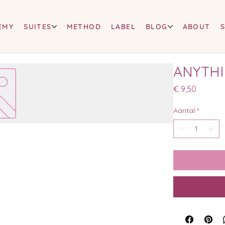
EMY
SUITES
METHOD
LABEL
BLOG
ABOUT
ANYTHI
Prijs
€ 9,50
Aantal
*