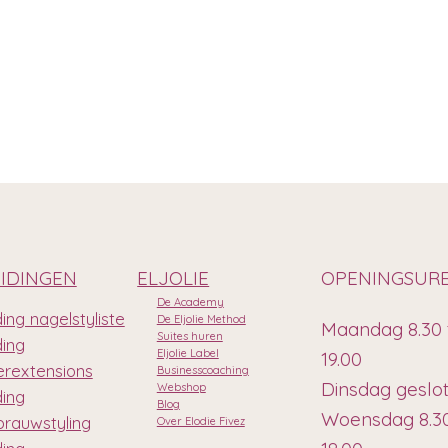
IDINGEN
ELJOLIE
OPENINGSUR
De Academy
ing nagelstyliste
De Eljolie Method
Maandag 8.30 
Suites huren
ding
Eljolie Label
19.00
rextensions
Businesscoaching
Dinsdag geslo
Webshop
ding
Blog
Woensdag 8.30
rauwstyling
Over Elodie Fivez