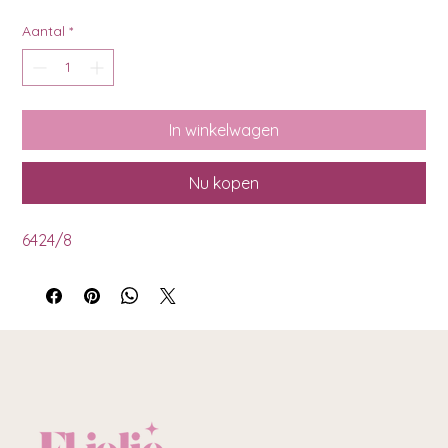
Aantal
*
In winkelwagen
Nu kopen
6424/8