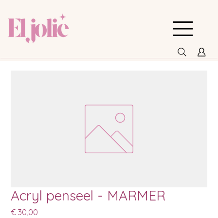
Acryl penseel - MARMER
Prijs
€ 30,00