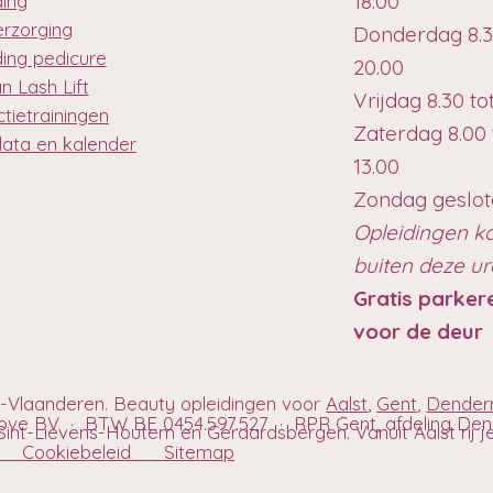
18.00
ding
erzorging
Donderdag 8.3
ding pedicure
20.00
n Lash Lift
Vrijdag 8.30 to
tietrainingen
Zaterdag 8.00 
data en kalender
13.00
Zondag geslo
Opleidingen k
buiten deze u
Gratis parker
voor de deur
t-Vlaanderen. Beauty opleidingen voor
Aalst
,
Gent
,
Dende
hove BV · BTW BE 0454.597.527 · RPR Gent, afdeling D
int-Lievens-Houtem en Geraardsbergen. Vanuit Aalst rij je h
eid
Cookiebeleid
Sitemap