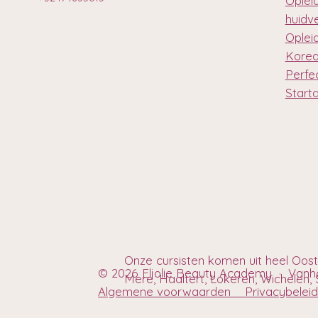
Oplei
huidv
Oplei
Korea
Perfec
Start
Onze cursisten komen uit heel Oos
© 2026 Eljolie Beauty Academy · Van
Mere, Haaltert, Lokeren, Wichelen, S
Algemene voorwaarden
Privacybel