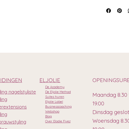
IDINGEN
ELJOLIE
OPENINGSUR
De Academy
ing nagelstyliste
De Eljolie Method
Maandag 8.30 
Suites huren
ding
Eljolie Label
19.00
rextensions
Businesscoaching
Dinsdag geslo
Webshop
ding
Blog
Woensdag 8.30
rauwstyling
Over Elodie Fivez