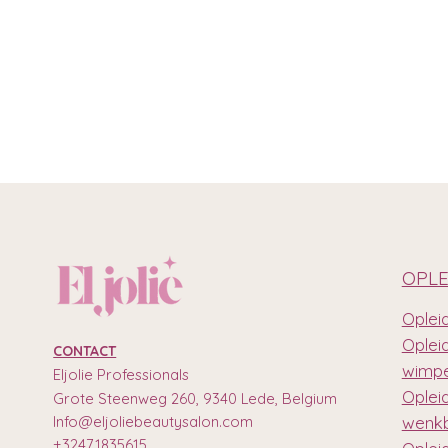
OPLE
Opleid
Oplei
CONTACT
wimpe
Eljolie Professionals
Oplei
Grote Steenweg 260, 9340 Lede, Belgium
Info@eljoliebeautysalon.com
wenkb
+32471835615