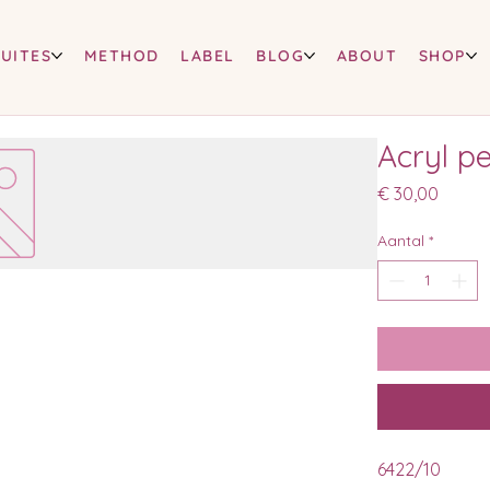
SUITES
METHOD
LABEL
BLOG
ABOUT
SHOP
Acryl p
Prijs
€ 30,00
Aantal
*
6422/10