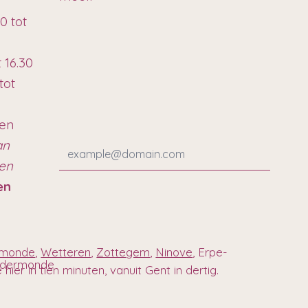
0 tot
t 16.30
tot
ten
an
ren
en
rmonde
,
Wetteren
,
Zottegem
,
Ninove
, Erpe-
endermonde
ier in tien minuten, vanuit Gent in dertig.