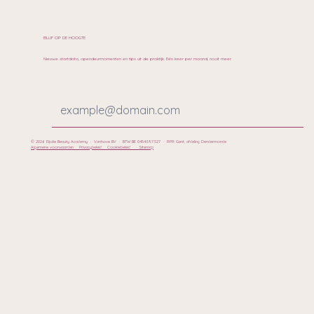
BLIJF OP DE HOOGTE
Nieuwe startdata, opendeurmomenten en tips uit de praktijk. Eén keer per maand, nooit meer.
© 2026 Eljolie Beauty Academy · Vanhove BV · BTW BE 0454.597.527 · RPR Gent, afdeling Dendermonde
Algemene voorwaarden
Privacybeleid
Cookiebeleid
Sitemap