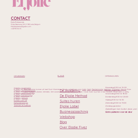
CONTACT
Eljolie Professionals
Grote Steenweg 260, 9340 Lede, Belgium
Info@eljoliebeautysalon.com
+32471835615
ELJOLIE
OPLEIDINGEN
OPENINGSUREN
Maandag 8.30 tot 19.00
Opleiding nagelstyliste
Onze cursisten komen uit heel Oost-Vlaanderen. Beauty opleidingen voor
Aalst
,
Gent
,
Dendermonde
,
Wetteren
,
Zottegem
,
Ninove
, Erpe-
De Academy
Dinsdag gesloten
Opleiding wimperextensions
Mere, Haaltert, Lokeren, Wichelen, Sint-Lievens-Houtem en Geraardsbergen. Vanuit Aalst rij je hier in tien minuten, vanuit Gent in dertig.
Opleiding wenkbrauwstyling
Woensdag 8.30 tot 18.00
De Eljolie Method
Opleiding huidverzorging
Donderdag 8.30 tot 20.00
Opleiding pedicure
Vrijdag 8.30 tot 16.30
Suites huren
Korean Lash Lift
Zaterdag 8.00 tot 13.00
Perfectietrainingen
Eljolie Label
Startdata en kalender
Zondag gesloten
Opleidingen kan buiten deze uren
Businesscoaching
Gratis parkeren voor de deur
Webshop
Blog
Over Elodie Fivez