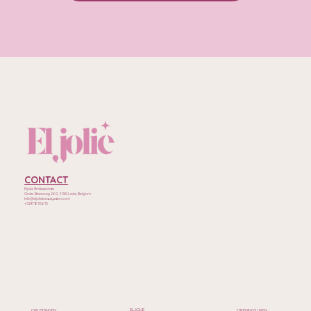
CONTACT
Eljolie Professionals
Grote Steenweg 260, 9340 Lede, Belgium
Info@eljoliebeautysalon.com
+32471835615
ELJOLIE
OPLEIDINGEN
OPENINGSUREN