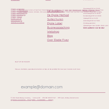
Maandag 8.30 tot 19.00
Opleiding nagelstyliste
Onze cursisten komen uit heel Oost-Vlaanderen. Beauty opleidingen voor
Aalst
,
Gent
,
Dendermonde
,
Wetteren
,
Zottegem
,
Ninove
, Erpe-
De Academy
Dinsdag gesloten
Opleiding wimperextensions
Mere, Haaltert, Lokeren, Wichelen, Sint-Lievens-Houtem en Geraardsbergen. Vanuit Aalst rij je hier in tien minuten, vanuit Gent in dertig.
Opleiding wenkbrauwstyling
Woensdag 8.30 tot 18.00
De Eljolie Method
Opleiding huidverzorging
Donderdag 8.30 tot 20.00
Opleiding pedicure
Vrijdag 8.30 tot 16.30
Suites huren
Korean Lash Lift
Zaterdag 8.00 tot 13.00
Perfectietrainingen
Eljolie Label
Startdata en kalender
Zondag gesloten
Opleidingen kan buiten deze uren
Businesscoaching
Gratis parkeren voor de deur
Webshop
Blog
Over Elodie Fivez
BLIJF OP DE HOOGTE
Nieuwe startdata, opendeurmomenten en tips uit de praktijk. Eén keer per maand, nooit meer.
© 2026 Eljolie Beauty Academy · Vanhove BV · BTW BE 0454.597.527 · RPR Gent, afdeling Dendermonde
Algemene voorwaarden
Privacybeleid
Cookiebeleid
Sitemap