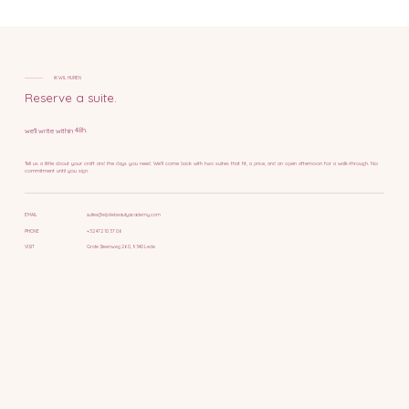
IK WIL HUREN
Reserve a suite.
we'll write within 48h.
Tell us a little about your craft and the days you need. We’ll come back with two suites that fit, a price, and an open afternoon for a walk-through. No
commitment until you sign.
suites@eljoliebeautyacademy.com
EMAIL
+32 472 10 37 06
PHONE
Grote Steenweg 260, 9340 Lede
VISIT