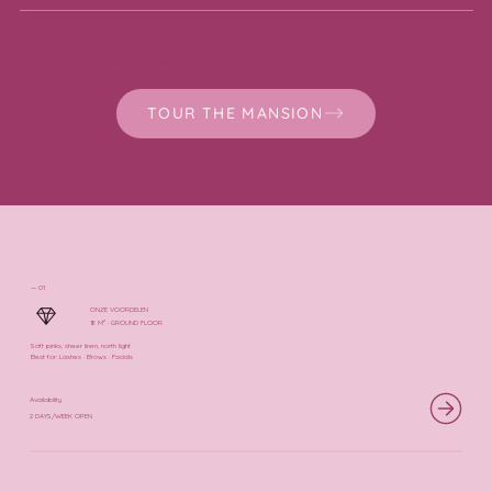
Walk-throughs by appointment.
Tuesdays and Fridays — book ahead, twenty minutes is plenty.
TOUR THE MANSION
— 01
ONZE VOORDELEN
18 M² · GROUND FLOOR
Soft pinks, sheer linen, north light
Best for: Lashes · Brows · Facials
Availability
2 DAYS/WEEK OPEN