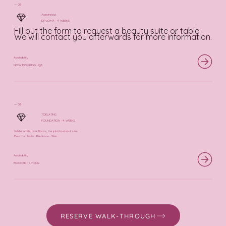
— 02
Aanvraag
DIPLOMA · 4 WEEKS
Fill out the form to request a beauty suite or table.
We will contact you afterwards for more information.
Availability
NOW BOOKING · Q3
— 03
TOELATING
FOUNDATION · 4 WEEKS
White walls, oak floors, the photo-shoot one
Best for: Nails · Pedicure · Skin
Availability
BOOKED · SPRING
RESERVE WALK-THROUGH