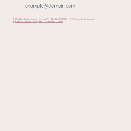
© 2026 Eljolie Beauty Academy · Vanhove BV · BTW BE 0454.597.527 · RPR Gent, afdeling Dendermonde
Algemene voorwaarden
Privacybeleid
Cookiebeleid
Sitemap