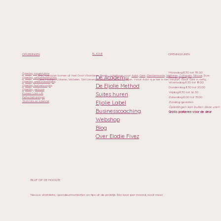
ELJOLIE
OPLEIDINGEN
OPENINGSUREN
Maandag 8.30 tot 19.00
Opleiding nagelstyliste
Onze cursisten komen uit heel Oost-Vlaanderen. Beauty opleidingen voor
Aalst
,
Gent
,
Dendermonde
,
Wetteren
,
Zottegem
,
Ninove
, Erpe-
De Academy
Dinsdag gesloten
Opleiding wimperextensions
Mere, Haaltert, Lokeren, Wichelen, Sint-Lievens-Houtem en Geraardsbergen. Vanuit Aalst rij je hier in tien minuten, vanuit Gent in dertig.
Opleiding wenkbrauwstyling
Woensdag 8.30 tot 18.00
De Eljolie Method
Opleiding huidverzorging
Donderdag 8.30 tot 20.00
Opleiding pedicure
Vrijdag 8.30 tot 16.30
Suites huren
Korean Lash Lift
Zaterdag 8.00 tot 13.00
Perfectietrainingen
Eljolie Label
Startdata en kalender
Zondag gesloten
Opleidingen kan buiten deze uren
Businesscoaching
Gratis parkeren voor de deur
Webshop
Blog
Over Elodie Fivez
BLIJF OP DE HOOGTE
Nieuwe startdata, opendeurmomenten en tips uit de praktijk. Eén keer per maand, nooit meer.