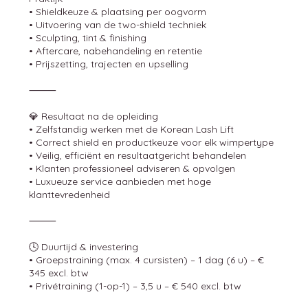
• Shieldkeuze & plaatsing per oogvorm
• Uitvoering van de two-shield techniek
• Sculpting, tint & finishing
• Aftercare, nabehandeling en retentie
• Prijszetting, trajecten en upselling
⸻
💎 Resultaat na de opleiding
• Zelfstandig werken met de Korean Lash Lift
• Correct shield en productkeuze voor elk wimpertype
• Veilig, efficiënt en resultaatgericht behandelen
• Klanten professioneel adviseren & opvolgen
• Luxueuze service aanbieden met hoge
klanttevredenheid
⸻
🕓 Duurtijd & investering
• Groepstraining (max. 4 cursisten) – 1 dag (6 u) – €
345 excl. btw
• Privétraining (1-op-1) – 3,5 u – € 540 excl. btw