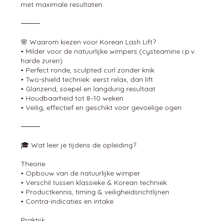
met maximale resultaten.
⸻
🌸 Waarom kiezen voor Korean Lash Lift?
• Milder voor de natuurlijke wimpers (cysteamine i.p.v.
harde zuren)
• Perfect ronde, sculpted curl zonder knik
• Two-shield techniek: eerst relax, dan lift
• Glanzend, soepel en langdurig resultaat
• Houdbaarheid tot 8–10 weken
• Veilig, effectief en geschikt voor gevoelige ogen
⸻
🎓 Wat leer je tijdens de opleiding?
Theorie
• Opbouw van de natuurlijke wimper
• Verschil tussen klassieke & Korean techniek
• Productkennis, timing & veiligheidsrichtlijnen
• Contra-indicaties en intake
Praktijk