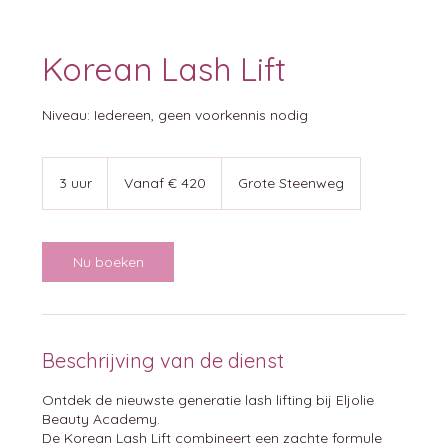
Korean Lash Lift
Niveau: Iedereen, geen voorkennis nodig
Vanaf
420
3 uur
3
Vanaf € 420
Grote Steenweg
euro
u
u
r
Nu boeken
Beschrijving van de dienst
Ontdek de nieuwste generatie lash lifting bij Eljolie
Beauty Academy.
De Korean Lash Lift combineert een zachte formule