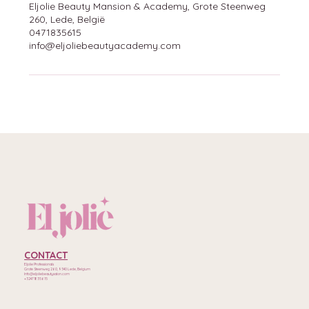
Eljolie Beauty Mansion & Academy, Grote Steenweg
260, Lede, België
0471835615
info@eljoliebeautyacademy.com
CONTACT
Eljolie Professionals
Grote Steenweg 260, 9340 Lede, Belgium
Info@eljoliebeautysalon.com
+32471835615