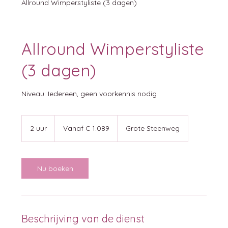
Allround Wimperstyliste (3 dagen)
Allround Wimperstyliste
(3 dagen)
Niveau: Iedereen, geen voorkennis nodig
Vanaf
1.089
2 uur
2
Vanaf € 1.089
Grote Steenweg
euro
u
u
r
Nu boeken
Beschrijving van de dienst