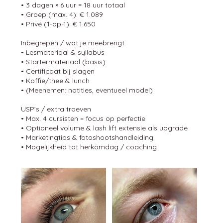
• 3 dagen × 6 uur = 18 uur totaal
• Groep (max. 4): € 1.089
• Privé (1-op-1): € 1.650
Inbegrepen / wat je meebrengt
• Lesmateriaal & syllabus
• Startermateriaal (basis)
• Certificaat bij slagen
• Koffie/thee & lunch
• (Meenemen: notities, eventueel model)
USP’s / extra troeven
• Max. 4 cursisten = focus op perfectie
• Optioneel volume & lash lift extensie als upgrade
• Marketingtips & fotoshootshandleiding