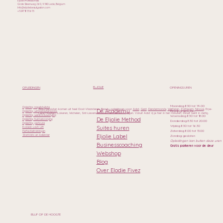
Eljolie Professionals
Grote Steenweg 260, 9340 Lede, Belgium
Info@eljoliebeautysalon.com
+32471835615
ELJOLIE
OPLEIDINGEN
OPENINGSUREN
Maandag 8.30 tot 19.00
Opleiding nagelstyliste
Onze cursisten komen uit heel Oost-Vlaanderen. Beauty opleidingen voor
Aalst
,
Gent
,
Dendermonde
,
Wetteren
,
Zottegem
,
Ninove
, Erpe-
De Academy
Dinsdag gesloten
Opleiding wimperextensions
Mere, Haaltert, Lokeren, Wichelen, Sint-Lievens-Houtem en Geraardsbergen. Vanuit Aalst rij je hier in tien minuten, vanuit Gent in dertig.
Opleiding wenkbrauwstyling
Woensdag 8.30 tot 18.00
De Eljolie Method
Opleiding huidverzorging
Donderdag 8.30 tot 20.00
Opleiding pedicure
Vrijdag 8.30 tot 16.30
Suites huren
Korean Lash Lift
Zaterdag 8.00 tot 13.00
Perfectietrainingen
Eljolie Label
Startdata en kalender
Zondag gesloten
Opleidingen kan buiten deze uren
Businesscoaching
Gratis parkeren voor de deur
Webshop
Blog
Over Elodie Fivez
BLIJF OP DE HOOGTE