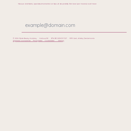
Nieuwe startdata, opendeurmomenten en tips uit de praktijk. Eén keer per maand, nooit meer.
© 2026 Eljolie Beauty Academy · Vanhove BV · BTW BE 0454.597.527 · RPR Gent, afdeling Dendermonde
Algemene voorwaarden
Privacybeleid
Cookiebeleid
Sitemap