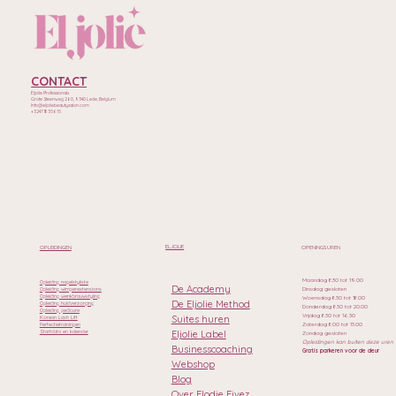
CONTACT
Eljolie Professionals
Grote Steenweg 260, 9340 Lede, Belgium
Info@eljoliebeautysalon.com
+32471835615
ELJOLIE
OPLEIDINGEN
OPENINGSUREN
Maandag 8.30 tot 19.00
Opleiding nagelstyliste
De Academy
Dinsdag gesloten
Opleiding wimperextensions
Opleiding wenkbrauwstyling
Woensdag 8.30 tot 18.00
De Eljolie Method
Opleiding huidverzorging
Donderdag 8.30 tot 20.00
Opleiding pedicure
Vrijdag 8.30 tot 16.30
Suites huren
Korean Lash Lift
Zaterdag 8.00 tot 13.00
Perfectietrainingen
Eljolie Label
Startdata en kalender
Zondag gesloten
Opleidingen kan buiten deze uren
Businesscoaching
Gratis parkeren voor de deur
Webshop
Blog
Over Elodie Fivez