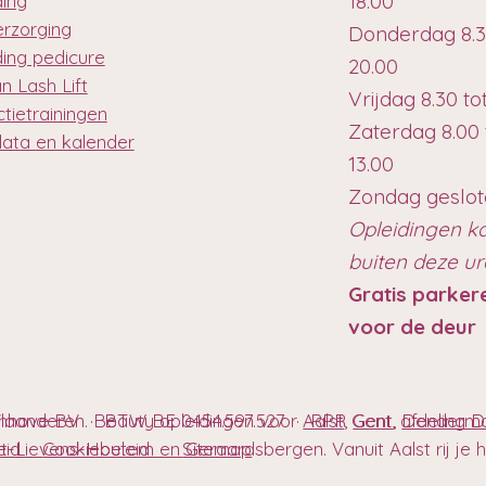
18.00
ding
erzorging
Donderdag 8.3
ding pedicure
20.00
n Lash Lift
Vrijdag 8.30 to
tietrainingen
Zaterdag 8.00 
data en kalender
13.00
Zondag geslo
Opleidingen k
buiten deze u
Gratis parker
voor de deur
anhove BV · BTW BE 0454.597.527 · RPR Gent, afdeling
Vlaanderen. Beauty opleidingen voor
Aalst
,
Gent
,
Denderm
t-Lievens-Houtem en Geraardsbergen. Vanuit Aalst rij je hie
eleid
Cookiebeleid
Sitemap