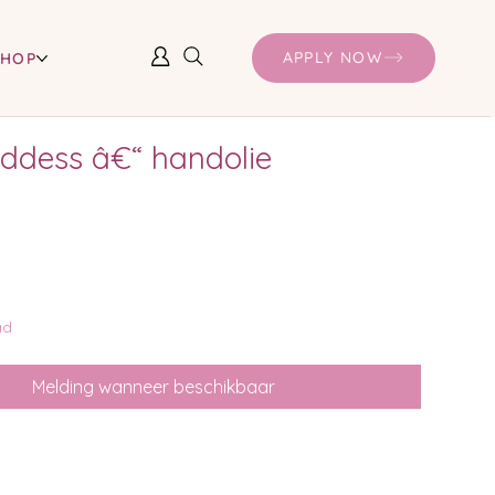
APPLY NOW
SHOP
ddess â€“ handolie
ad
Melding wanneer beschikbaar