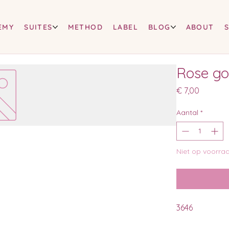
EMY
SUITES
METHOD
LABEL
BLOG
ABOUT
Rose go
Prijs
€ 7,00
Aantal
*
Niet op voorra
3646