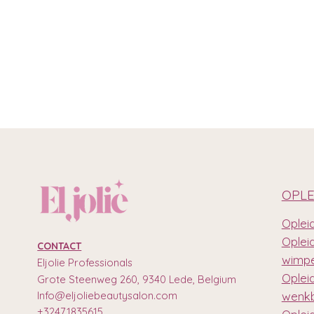
OPLE
Opleid
Oplei
CONTACT
wimpe
Eljolie Professionals
Oplei
Grote Steenweg 260, 9340 Lede, Belgium
Info@eljoliebeautysalon.com
wenkb
+32471835615