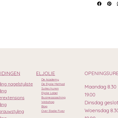
IDINGEN
ELJOLIE
OPENINGSUR
De Academy
ing nagelstyliste
De Eljolie Method
Maandag 8.30 
Suites huren
ding
Eljolie Label
19.00
rextensions
Businesscoaching
Dinsdag geslo
Webshop
ding
Blog
Woensdag 8.30
rauwstyling
Over Elodie Fivez