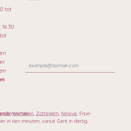
0 tot
t 16.30
tot
ten
an
ren
en
 Dendermonde
onde
,
Wetteren
,
Zottegem
,
Ninove
, Erpe-
r in tien minuten, vanuit Gent in dertig.